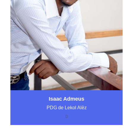
Isaac Admeus
PDG de Lekol Alèz